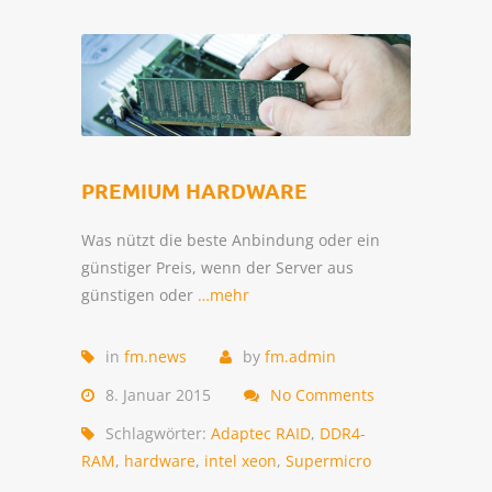
PREMIUM HARDWARE
Was nützt die beste Anbindung oder ein
günstiger Preis, wenn der Server aus
günstigen oder
…mehr
in
fm.news
by
fm.admin
8. Januar 2015
No Comments
Schlagwörter:
Adaptec RAID
,
DDR4-
RAM
,
hardware
,
intel xeon
,
Supermicro