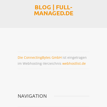
BLOG | FULL-
MANAGED HOSTING
MANAGED.DE
WEBHOSTING
MANAGED SERVER
MANAGED VSERVER
MANAGED ADDONS
Die ConnectingBytes GmbH
ist eingetragen
im Webhosting-Verzeichnis
webhostlist.de
INDIVIDUELLES ANGEBOT
VORTEILE
NAVIGATION