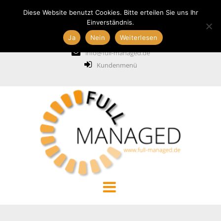
Diese Website benutzt Cookies. Bitte erteilen Sie uns Ihr
Einverständnis.
Ja
Nein
Weiterlesen
+49 211 6887837
info@full-managed.de
Kundenmenü
START