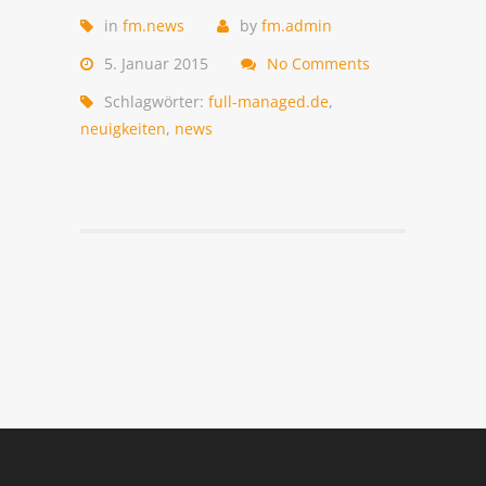
in
fm.news
by
fm.admin
5. Januar 2015
No Comments
Schlagwörter:
full-managed.de
,
neuigkeiten
,
news