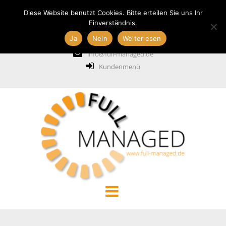
Diese Website benutzt Cookies. Bitte erteilen Sie uns Ihr
Einverständnis.
Ja
Nein
Weiterlesen
+49 211 6887837
info@full-managed.de
Kundenmenü
START