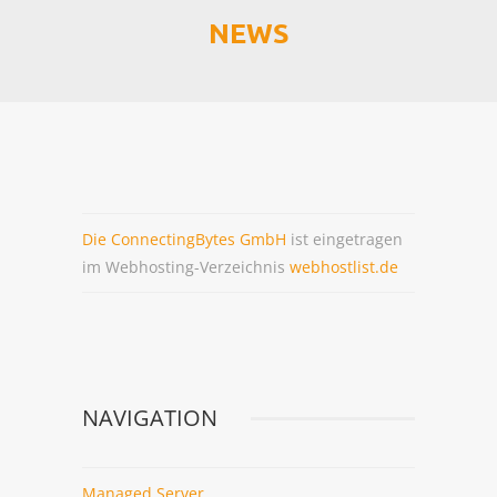
NEWS
MANAGED HOSTING
WEBHOSTING
MANAGED SERVER
MANAGED VSERVER
Die ConnectingBytes GmbH
ist eingetragen
MANAGED ADDONS
im Webhosting-Verzeichnis
webhostlist.de
INDIVIDUELLES ANGEBOT
VORTEILE
NAVIGATION
Managed Server