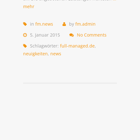
mehr
in
fm.news
by
fm.admin
5. Januar 2015
No Comments
Schlagwörter:
full-managed.de
,
neuigkeiten
,
news