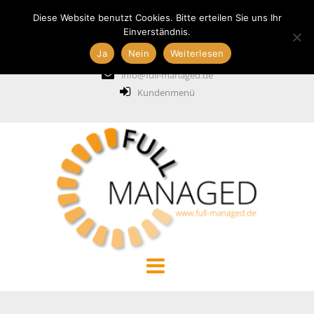
Diese Website benutzt Cookies. Bitte erteilen Sie uns Ihr
Einverständnis.
Ja
Nein
Weiterlesen
+49 211 6887837
info@full-managed.de
Kundenmenü
START