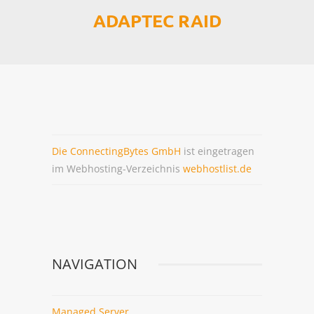
ADAPTEC RAID
MANAGED HOSTING
WEBHOSTING
MANAGED SERVER
MANAGED VSERVER
Die ConnectingBytes GmbH
ist eingetragen
MANAGED ADDONS
im Webhosting-Verzeichnis
webhostlist.de
INDIVIDUELLES ANGEBOT
VORTEILE
NAVIGATION
Managed Server