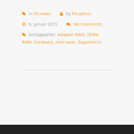
in
fm.news
by
fm.admin
8. Januar 2015
No Comments
Schlagwörter:
Adaptec RAID
,
DDR4-
RAM
,
hardware
,
intel xeon
,
Supermicro